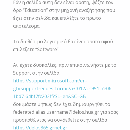
Εάν η σελίδα αυτή δεν είναι ορατή, ψάξτε τον
όρο “Education” στην μηχανή αναζήτησης που
έχει στην σελίδα και επιλέξτε το πρώτο
αποτέλεσμα.
Το διαθέσιμο λογισμικό θα είναι ορατό αφού
επιλέξετε “Software”.
Αν έχετε δυσκολίες, πριν επικοινωνήστε με το
Support στην σελίδα
https://support.microsoft.com/en-
gb/supportrequestform/7a3f017a-c951-7e06-
1bd7-64bf7fc202ff?SL=en&SC=GB
δοκιμάστε μήπως δεν έχει δημιουργηθεί το
federated alias
username@delos.hua.gr
για εσάς
προσπαθώντας να συνδεθείτε στην σελίδα
https://delos365.grnet.gr