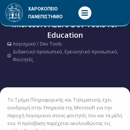
Μετάβαση
ΧΑΡΟΚΟΠΕΙΟ
στο
ΠΑΝΕΠΙΣΤΗΜΙΟ
περιεχόμενο
Microsoft Azure Dev Tools for
Education
Λογισμικό / Dev Tools
Διδακτικό προσωπικό
,
Ερευνητικό προσωπικό
,
Φοιτητές
Το Τμήμα Πληροφορικής και Τηλεματικής έχει
συνδρομή στην Υπηρεσία της Microsoft για την
παροχή λογισμικού στους φοιτητές του και τα μέλη
του. Η πρόσβαση παρέχεται ακολουθώντας τις