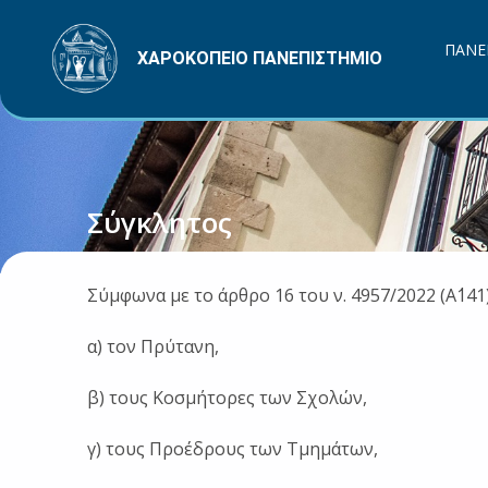
Μετάβαση
στο
ΠΑΝΕ
ΧΑΡΟΚΟΠΕΙΟ ΠΑΝΕΠΙΣΤΗΜΙΟ
περιεχόμενο
Σύγκλητος
Σύμφωνα με το άρθρο 16 του ν. 4957/2022 (Α΄141
α) τον Πρύτανη,
β) τους Κοσμήτορες των Σχολών,
γ) τους Προέδρους των Τμημάτων,