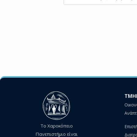
ΤΜΗ
Οικον
Ανάπτ
Το Χαροκόπειο
Επιστ
Πανεπιστήμιο είναι
Διατρ