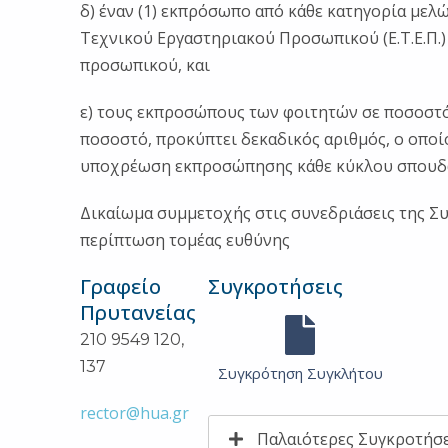
δ) έναν (1) εκπρόσωπο από κάθε κατηγορία μελώ
Τεχνικού Εργαστηριακού Προσωπικού (Ε.Τ.Ε.Π.) 
προσωπικού, και
ε) τους εκπροσώπους των φοιτητών σε ποσοστό 
ποσοστό, προκύπτει δεκαδικός αριθμός, ο οποίο
υποχρέωση εκπροσώπησης κάθε κύκλου σπουδών,
Δικαίωμα συμμετοχής στις συνεδριάσεις της Συ
περίπτωση τομέας ευθύνης
Γραφείο
Συγκροτήσεις
Πρυτανείας
210 9549 120,
137
Συγκρότηση Συγκλήτου
rector@hua.gr
Παλαιότερες Συγκροτήσε