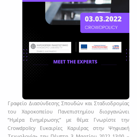
Γραφείο Διασύνδεσης Σπουδών και Σταδιοδρομίας
του Χαροκοπείου Πανεπιστημίου διοργανώνει
“Ημέρα Ενημέρωσης” με θέμα: Γνωρίστε την
Crowdpolicy Ευκαιρίες Καριέρας στην Ψηφιακή
Τεχνολογία» την Πέμπτη 3 Μαρτίου 2022 13:00 –