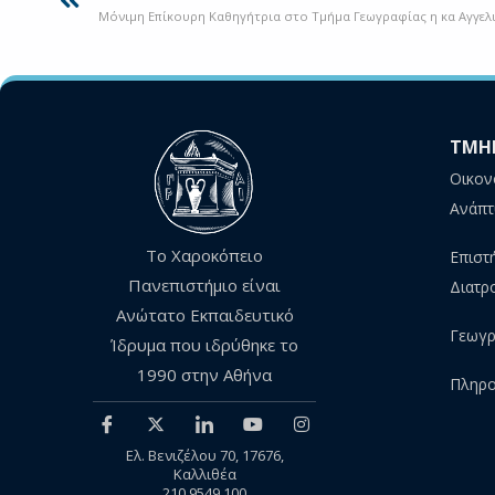
Μόνιμη Επίκουρη Καθηγήτρια στο Τμήμα Γεωγραφίας η κα Αγγελ
ΤΜΗ
Οικον
Ανάπτ
Το Χαροκόπειο
Επιστ
Πανεπιστήμιο είναι
Διατρ
Ανώτατο Εκπαιδευτικό
Γεωγρ
Ίδρυμα που ιδρύθηκε το
1990 στην Αθήνα
Πληρο
Ελ. Βενιζέλου 70, 17676,
Καλλιθέα
210 9549 100