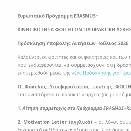
Ευρωπαϊκό Πρόγραμμα
ERASMUS
+
ΚΙΝΗΤΙΚΟΤΗΤΑ ΦΟΙΤΗΤΩΝ ΓΙΑ ΠΡΑΚΤΙΚΗ ΑΣΚΗ
Πρόσκληση Υποβολής Αιτήσεων- Ιούλιος 2026
Καλούνται οι φοιτητές και οι φοιτήτριες και τω
που ενδιαφέρονται να συμμετάσχουν στη δράσ
ενημερωθούν μέσω της
νέας Πρόσκλησης για Πρα
Ο Φάκελος Υποψηφιότητας
του/της ΦΟΙΤΗ
επισυναπτόμενα τα παρακάτω αρχεία (σε μορφή
p
1.
Αίτηση
συμμετοχή
ς
στο Πρόγραμμα
ERASMUS
+Κ
2. Motivation Letter (αγγλικά)
– οι λόγοι συμμ
ξεχωριστή σελίδα την ανάλυση τους. Συντάσσεται 