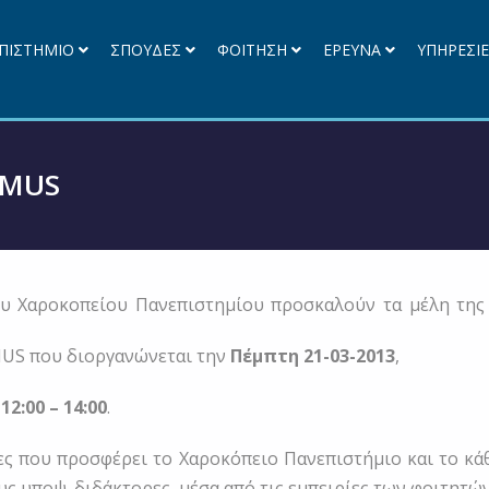
ΠΙΣΤΗΜΙΟ
ΣΠΟΥΔΕΣ
ΦΟΙΤΗΣΗ
ΕΡΕΥΝΑ
ΥΠΗΡΕΣΙ
SMUS
υ Χαροκοπείου Πανεπιστημίου προσκαλούν τα μέλη της 
US που διοργανώνεται την
Πέμπτη 21-03-2013
,
ό
12:00 – 14:00
.
ες που προσφέρει το Χαροκόπειο Πανεπιστήμιο και το κά
ς υποψ. διδάκτορες, μέσα από τις εμπειρίες των φοιτητώ