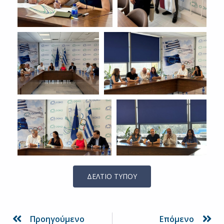
ΔΕΛΤΙΟ ΤΥΠΟΥ
Prev
Ne
Προηγούμενο
Επόμενο