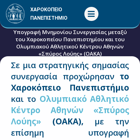
Μετάβαση
ΧΑΡΟΚΟΠΕΙΟ
στο
ΠΑΝΕΠΙΣΤΗΜΙΟ
περιεχόμενο
Υπογραφή Μνημονίου Συνεργασίας μεταξύ
του Χαροκοπείου Πανεπιστημίου και του
Ολυμπιακού Αθλητικού Κέντρου Αθηνών
«Σπύρος Λούης» (ΟΑΚΑ)
Σε μια στρατηγικής σημασίας
29 Ιουνίου, 2026
Γενικές
,
Μνημόνια
συνεργασία προχώρησαν
το
Χαροκόπειο Πανεπιστήμιο
και το
Ολυμπιακό Αθλητικό
Κέντρο Αθηνών «Σπύρος
Λούης»
(ΟΑΚΑ)
,
με την
επίσημη υπογραφή