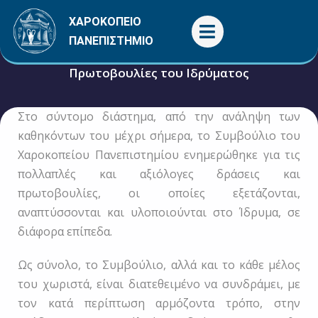
Μετάβαση
ΧΑΡΟΚΟΠΕΙΟ
στο
ΠΑΝΕΠΙΣΤΗΜΙΟ
περιεχόμενο
Πρωτοβουλίες του Ιδρύματος
Στο σύντομο διάστημα, από την ανάληψη των
14 Απριλίου, 2016
Γενικές
καθηκόντων του μέχρι σήμερα, το Συμβούλιο του
Χαροκοπείου Πανεπιστημίου ενημερώθηκε για τις
πολλαπλές και αξιόλογες δράσεις και
πρωτοβουλίες, οι οποίες εξετάζονται,
αναπτύσσονται και υλοποιούνται στο Ίδρυμα, σε
διάφορα επίπεδα.
Ως σύνολο, το Συμβούλιο, αλλά και το κάθε μέλος
του χωριστά, είναι διατεθειμένο να συνδράμει, με
τον κατά περίπτωση αρμόζοντα τρόπο, στην