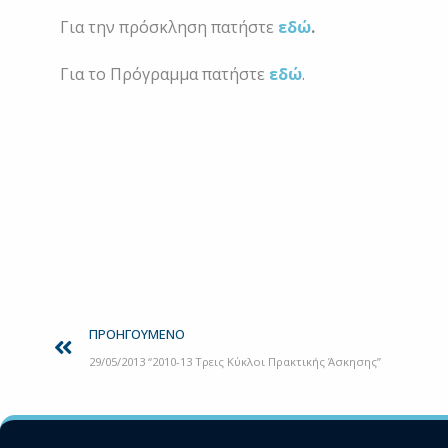
Για την πρόσκληση πατήστε
εδώ
.
Για το Πρόγραμμα πατήστε
εδώ
.
Prev
ΠΡΟΗΓΟΎΜΕΝΟ
29/05/2013 “2010-13 Τρεις Κύκλοι Πρακτικής Άσκησης”