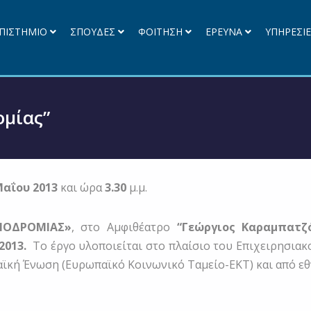
ΠΙΣΤΗΜΙΟ
ΣΠΟΥΔΕΣ
ΦΟΙΤΗΣΗ
ΕΡΕΥΝΑ
ΥΠΗΡΕΣΙ
ομίας”
Μαΐου 2013
και ώρα
3.30
μ.μ.
ΙΟΔΡΟΜΙΑΣ»
, στο Αμφιθέατρο
“Γεώργιος Καραμπατζ
2013.
Το έργο υλοποιείται στο πλαίσιο του Επιχειρησια
ϊκή Ένωση (Ευρωπαϊκό Κοινωνικό Ταμείο-ΕΚΤ) και από ε