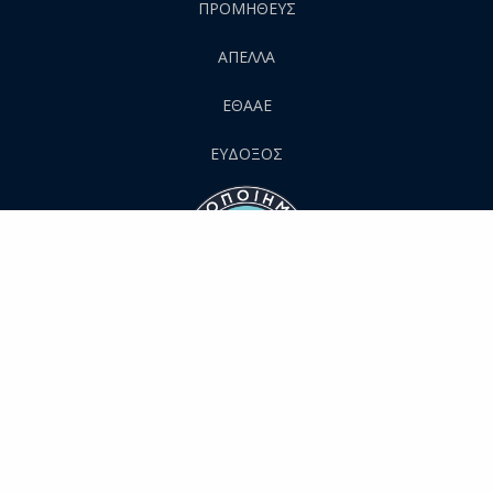
ΠΡΟΜΗΘΕΥΣ
AΠΕΛΛΑ
ΕΘΑΑΕ
ΕΥΔΟΞΟΣ
All Rights Reserved ©
2026
Harokopio University of Athens