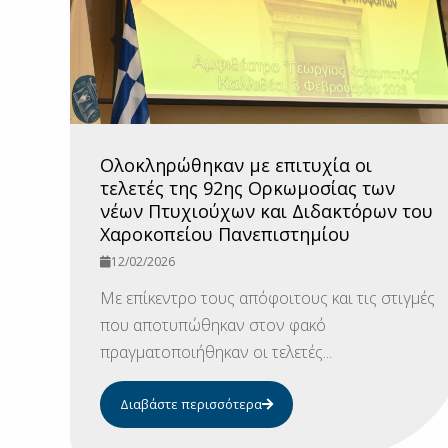
Ολοκληρώθηκαν με επιτυχία οι
τελετές της 92ης Ορκωμοσίας των
νέων Πτυχιούχων και Διδακτόρων του
Χαροκοπείου Πανεπιστημίου
12/02/2026
Με επίκεντρο τους απόφοιτους και τις στιγμές
που αποτυπώθηκαν στον φακό
πραγματοποιήθηκαν οι τελετές...
Διαβάστε περισσότερα