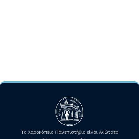
Το Χαροκόπειο Πανεπιστήμιο είναι Ανώτατο