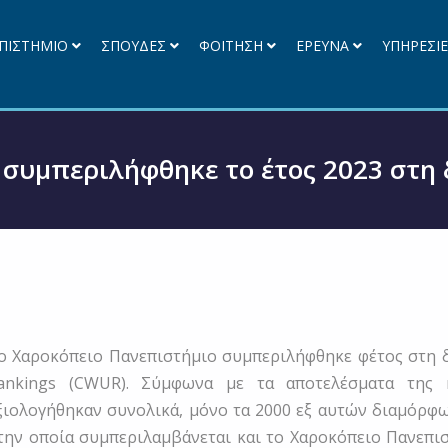
ΠΙΣΤΗΜΙΟ
ΣΠΟΥΔΕΣ
ΦΟΙΤΗΣΗ
ΕΡΕΥΝΑ
ΥΠΗΡΕΣΙ
 συμπεριλήφθηκε το έτος 2023 στη
ο Χαροκόπειο Πανεπιστήμιο συμπεριλήφθηκε φέτος στη δι
ankings (CWUR). Σύμφωνα με τα αποτελέσματα της κ
ξιολογήθηκαν συνολικά, μόνο τα 2000 εξ αυτών διαμόρφω
την οποία συμπεριλαμβάνεται και το Χαροκόπειο Πανεπισ