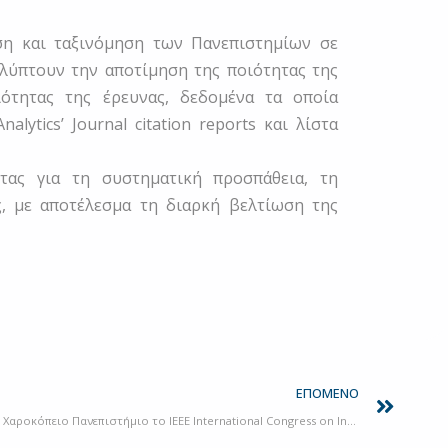
ση και ταξινόμηση των Πανεπιστημίων σε
λύπτουν την αποτίμηση της ποιότητας της
ότητας της έρευνας, δεδομένα τα οποία
lytics’ Journal citation reports και λίστα
τας για τη συστηματική προσπάθεια, τη
, με αποτέλεσμα τη διαρκή βελτίωση της
Next
ΕΠΌΜΕΝΟ
Ολοκληρώθηκε με απόλυτη επιτυχία στο Χαροκόπειο Πανεπιστήμιο το IEEE International Congress on Intelligent and Service-Oriented Systems Engineering (CISOSE 2023)