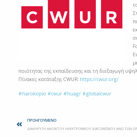
τ
Σ
π
ε
σ
F
Ε
μ
ποιότητας της εκπαίδευσης και τη διεξαγωγή υψη
Πίνακες κατάταξης CWUR:
https://cwur.org/
#harokopio
#cwur
#huagr
#globalcwur
Prev
ΠΡΟΗΓΟΎΜΕΝΟ