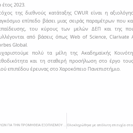
ο έτος 2023.
τόχος της διεθνούς κατάταξης CWUR είναι η αξιολόγη
αγκόσμιο επίπεδο βάσει μιας σειράς παραμέτρων που κα
κπαίδευσης, του κύρους των μελών ΔΕΠ και της ποι
υλλέγονται από βάσεις όπως Web of Science, Clarivate Ana
orbes Global.
υχαριστούμε πολύ τα μέλη της Ακαδημαϊκής Κοινότη
εθοδικότητα και τη σταθερή προσήλωση στο έργο τους
λού επιπέδου έρευνας στο Χαροκόπειο Πανεπιστήμιο.
ΔIAKHPYΞH ΑΝΟΙΚΤΟΥ ΗΛΕΚΤΡΟΝΙΚΟΥ ΔΙΑΓΩΝΙΣΜΟΥ ΑΝΩ ΤΩΝ ΟΡΙΩΝ ΓΙΑ ΤΗΝ ΠΡΟΜΗΘΕΙΑ ΕΞΟΠΛΙΣΜΟΥ ΓΙΑ ΤΙΣ ΕΚΠΑΙΔΕΥΤΙΚΕΣ, ΕΡΓΑΣΤΗΡΙΑΚΕΣ ΚΑΙ ΕΡΕΥΝΗΤΙΚΕΣ ΑΝΑΓΚΕΣ ΤΟΥ ΤΜΗΜΑΤΟΣ ΓΕΩΓΡΑΦΙΑΣ ΤΟΥ ΧΑΡΟΚΟΠΕΙΟΥ ΠΑΝΕΠΙΣΤΗΜΙΟΥ