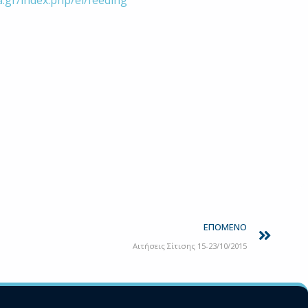
.gr/index.php/el/feeding
Next
ΕΠΌΜΕΝΟ
Αιτήσεις Σίτισης 15-23/10/2015