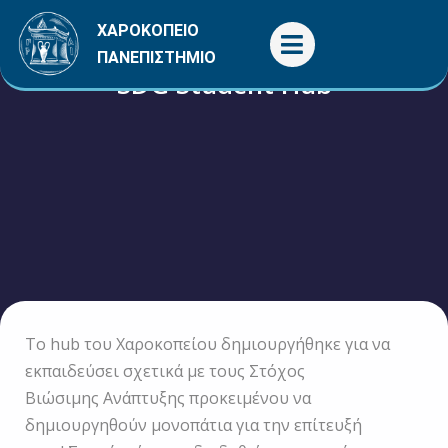
Μετάβαση
ΧΑΡΟΚΟΠΕΙΟ
στο
ΠΑΝΕΠΙΣΤΗΜΙΟ
περιεχόμενο
SDG Student Hub
Το hub του Χαροκοπείου δημιουργήθηκε για να
εκπαιδεύσει σχετικά με τους Στόχος
Βιώσιμης Ανάπτυξης προκειμένου να
δημιουργηθούν μονοπάτια για την επίτευξή