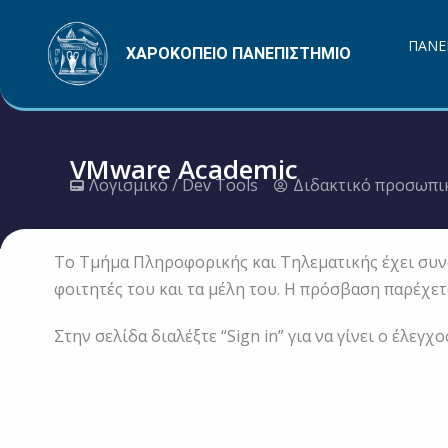
Μετάβαση
στο
ΠΑΝΕ
ΧΑΡΟΚΟΠΕΙΟ ΠΑΝΕΠΙΣΤΗΜΙΟ
περιεχόμενο
VMware Academic
Λογισμικό / Dev Tools
Διδακτικό προσωπι
Το Τμήμα Πληροφορικής και Τηλεματικής έχει συν
φοιτητές του και τα μέλη του. Η πρόσβαση παρέχετ
Στην σελίδα διαλέξτε “Sign in” για να γίνει ο έλε