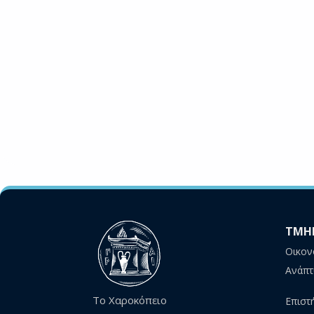
ΤΜΗ
Οικον
Ανάπτ
Το Χαροκόπειο
Επιστ