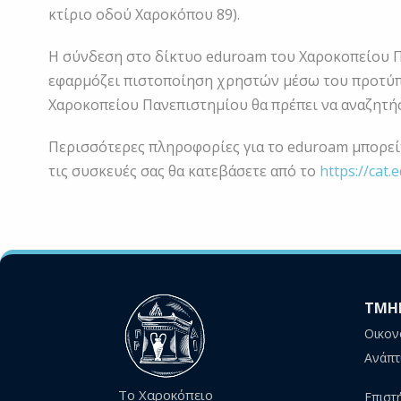
κτίριο οδού Χαροκόπου 89).
Η σύνδεση στο δίκτυο eduroam του Χαροκοπείου Π
εφαρμόζει πιστοποίηση χρηστών μέσω του προτύπ
Χαροκοπείου Πανεπιστημίου θα πρέπει να αναζητήσε
Περισσότερες πληροφορίες για το eduroam μπορείτ
τις συσκευές σας θα κατεβάσετε από το
https://cat
ΤΜΗ
Οικον
Ανάπτ
Το Χαροκόπειο
Επιστ