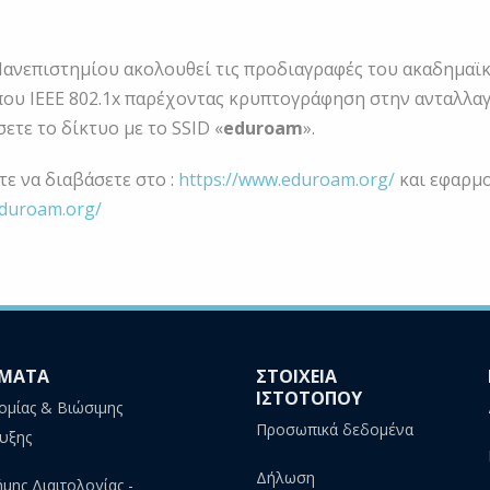
ανεπιστημίου ακολουθεί τις προδιαγραφές του ακαδημαϊ
ου ΙΕΕΕ 802.1x παρέχοντας κρυπτογράφηση στην ανταλλαγ
τε το δίκτυο με το SSID «
eduroam
».
ε να διαβάσετε στο :
https://www.eduroam.org/
και εφαρμο
.eduroam.org/
ΜΑΤΑ
ΣΤΟΙΧΕΙΑ
ΙΣΤΟΤΟΠΟΥ
ομίας & Βιώσιμης
Προσωπικά δεδομένα
υξης
Δήλωση
ήμης Διαιτολογίας -