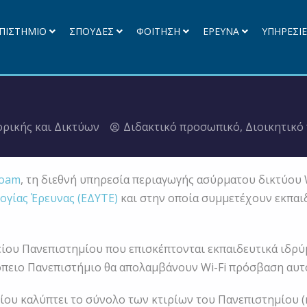
ΠΙΣΤΗΜΙΟ
ΣΠΟΥΔΕΣ
ΦΟΙΤΗΣΗ
ΕΡΕΥΝΑ
ΥΠΗΡΕΣΙ
ρικής και Δικτύων
Διδακτικό προσωπικό
,
Διοικητικό
roam
, τη διεθνή υπηρεσία περιαγωγής ασύρματου δικτύου W
ογίας Έρευνας (ΕΔΥΤΕ)
και στην οποία συμμετέχουν εκπαι
είου Πανεπιστημίου που επισκέπτονται εκπαιδευτικά ιδρ
κόπειο Πανεπιστήμιο θα απολαμβάνουν Wi-Fi πρόσβαση αυτ
ου καλύπτει το σύνολο των κτιρίων του Πανεπιστημίου (κ