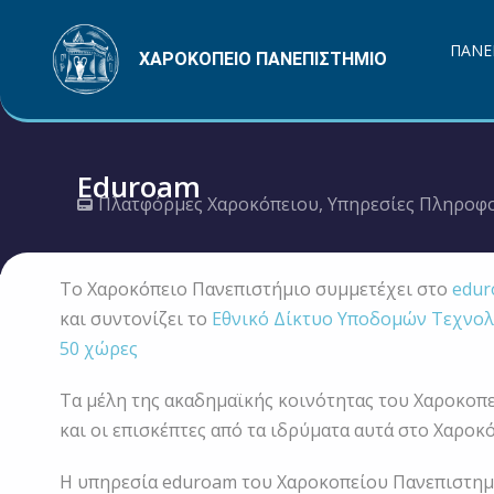
Μετάβαση
στο
ΠΑΝΕ
ΧΑΡΟΚΟΠΕΙΟ ΠΑΝΕΠΙΣΤΗΜΙΟ
περιεχόμενο
Eduroam
Πλατφόρμες Χαροκόπειου
,
Υπηρεσίες Πληροφο
Το Χαροκόπειο Πανεπιστήμιο συμμετέχει στο
edu
και συντονίζει το
Εθνικό Δίκτυο Υποδομών Τεχνολ
50 χώρες
Τα μέλη της ακαδημαϊκής κοινότητας του Χαροκοπ
και οι επισκέπτες από τα ιδρύματα αυτά στο Χαρο
Η υπηρεσία eduroam του Χαροκοπείου Πανεπιστημί