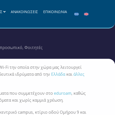
ΕΣ
ΑΝΑΚΟΙΝΩΣΕΙΣ
ΕΠΙΚΟΙΝΩΝΙΑ
 προσωπικό
,
Φοιτητές
i-Fi την οποία στην χώρα μας λειτουργεί
δευτικά ιδρύματα από την
Ελλάδα
και
άλλες
ύματα που συμμετέχουν στο
eduroam
, καθώς
όματα και χωρίς καμμιά χρέωση.
εντρικό campus, κτίριο οδού Ομήρου 9 και