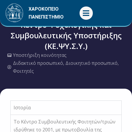
Μετάβαση
ΧΑΡΟΚΟΠΕΙΟ
στο
ΠΑΝΕΠΙΣΤΗΜΙΟ
περιεχόμενο
Κέντρο Ψυχολογικής και
Συμβουλευτικής Υποστήριξης
(ΚΕ.ΨΥ.Σ.Υ.)
Υποστήριξη κοινότητας
Διδακτικό προσωπικό
,
Διοικητικό προσωπικό
,
Φοιτητές
Ιστορία
Το Κέντρο Συμβουλευτικής Φοιτητών/τριών
ιδρύθηκε το 2001, με πρωτοβουλία της