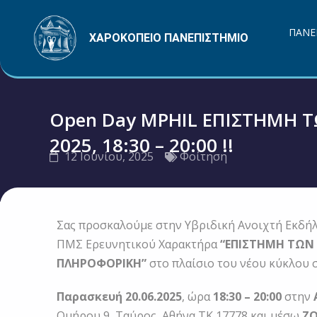
Μετάβαση
στο
ΠΑΝΕ
ΧΑΡΟΚΟΠΕΙΟ ΠΑΝΕΠΙΣΤΗΜΙΟ
περιεχόμενο
Open Day MPHIL ΕΠΙΣΤΗΜΗ Τ
2025, 18:30 – 20:00 !!
12 Ιουνίου, 2025
Φοίτηση
Σας προσκαλούμε στην Υβριδική Ανοιχτή Εκδή
ΠΜΣ Ερευνητικού Χαρακτήρα
“ΕΠΙΣΤΗΜΗ ΤΩΝ
ΠΛΗΡΟΦΟΡΙΚΗ”
στο πλαίσιο του νέου κύκλου 
Παρασκευή 20.06.2025
, ώρα
18:30 – 20:00
στην
Ομήρου 9, Ταύρος, Αθήνα ΤΚ 17778 και μέσω
Ζ