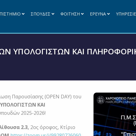
ΠΙΣΤΗΜΙΟ
ΣΠΟΥΔΕΣ
ΦΟΙΤΗΣΗ
ΕΡΕΥΝΑ
ΥΠΗΡΕΣΙ
ΩΝ ΥΠΟΛΟΓΙΣΤΩΝ ΚΑΙ ΠΛΗΡΟΦΟΡΙΚ
λωση Παρουσίασης (OPEN DAY) του
 ΥΠΟΛΟΓΙΣΤΩΝ ΚΑΙ
σπουδών 2025-2026!
Αίθουσα 2.3,
2ος όροφος, Κτίριο
ΟΟΜ
https://zoom.us/j/99280726060