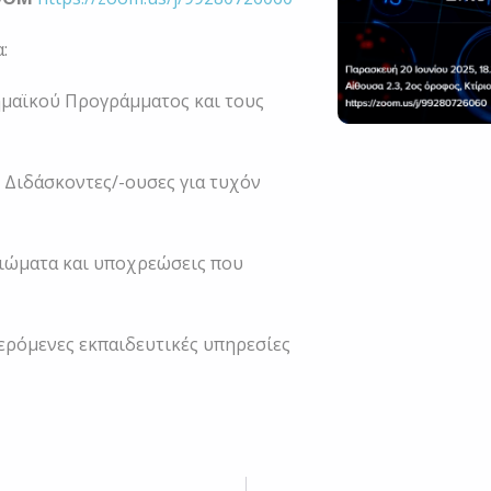
:
ημαϊκού Προγράμματος και τους
ς Διδάσκοντες/-ουσες για τυχόν
αιώματα και υποχρεώσεις που
ερόμενες εκπαιδευτικές υπηρεσίες