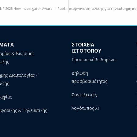
Βράβευση της Δρ. Μαρίας Καφύρα με το Διεθνές Βραβείο EASO-NNF 2025 New Investigator Award in Public Health!
ΜΑΤΑ
ΣΤΟΙΧΕΙΑ
ΙΣΤΟΤΟΠΟΥ
ομίας & Βιώσιμης
Προσωπικά δεδομένα
υξης
Δήλωση
ήμης Διαιτολογίας -
προσβασιμότητας
οφής
Συντελεστές
αφίας
Λογότυπος ΧΠ
φορικής & Τηλεματικής