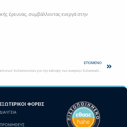
ής έρευνας, συμβάλλοντας ενεργά στην
Next
ΕΠΌΜΕΝΟ
Προκήρυξη Θέσεων εντεταλμένων διδασκόντων/ διδασκουσών για την κάλυψη των αναγκών διδασκαλίας του του Τμήματος Επιστήμης Διαιτολογίας – Διατροφής για το εαρινό εξάμηνο του ακαδημαϊκού έτους 2024 -2025
ΕΞΩΤΕΡΙΚΟΙ ΦΟΡΕΙΣ
ΔΙΑΥΓΕΙΑ
ΠΡΟΜΗΘΕΥΣ