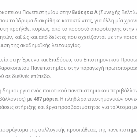
αροκοπείου Πανεπιστημίου στην
Ενότητα Α
(Συνεχής Βελτί
που το Ίδρυμα διακρίθηκε κατακτώντας, για άλλη μία χρον
αυτή προήλθε, κυρίως, από το ποσοστό αποφοίτησης στην 
τών, καθώς και από δείκτες που σχετίζονται με την ποι
μιση της ακαδημαϊκής λειτουργίας.
τεία στην Έρευνα και Επιδόσεις του Επιστημονικού Προσ
υ Χαροκοπείου Πανεπιστημίου στην παραγωγή πρωτοποριακ
 σε διεθνές επίπεδο.
 δημιουργία ενός ποιοτικού πανεπιστημιακού περιβάλλον
βάλλοντος) με
487 μόρια
. Η πληθώρα επιστημονικών συνε
άσεις στήριξης και έργα προσβασιμότητας για τα Άτομα μ
επισφράγισμα της συλλογικής προσπάθειας της πανεπιστημι