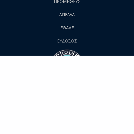
ΠΡΟΜΗΘΕΥΣ
AΠΕΛΛΑ
ΕΘΑΑΕ
ΕΥΔΟΞΟΣ
All Rights Reserved ©
2026
Harokopio University of Athens