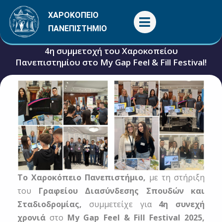
Μετάβαση
ΧΑΡΟΚΟΠΕΙΟ
στο
ΠΑΝΕΠΙΣΤΗΜΙΟ
περιεχόμενο
4η συμμετοχή του Χαροκοπείου
Πανεπιστημίου στο My Gap Feel & Fill Festival!
7 Νοεμβρίου, 2025
Γενικές
Το Χαροκόπειο Πανεπιστήμιο,
με τη στήριξη
του
Γραφείου Διασύνδεσης Σπουδών και
Σταδιοδρομίας,
συμμετείχε για
4η συνεχή
χρονιά
στο
My Gap Feel & Fill Festival 2025,