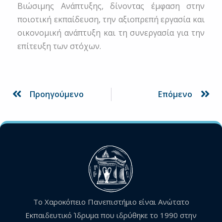
Βιώσιμης Ανάπτυξης, δίνοντας έμφαση στην
ποιοτική εκπαίδευση, την αξιοπρεπή εργασία και
οικονομική ανάπτυξη και τη συνεργασία για την
επίτευξη των στόχων.
Prev
Ne
Προηγούμενο
Επόμενο
Το Χαροκόπειο Πανεπιστήμιο είναι Ανώτατο
Εκπαιδευτικό Ίδρυμα που ιδρύθηκε το 1990 στην