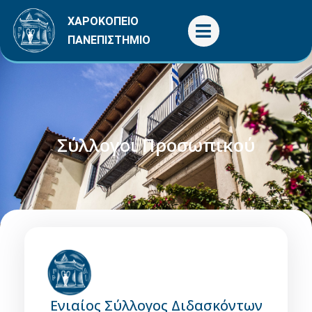
Μετάβαση
ΧΑΡΟΚΟΠΕΙΟ
στο
ΠΑΝΕΠΙΣΤΗΜΙΟ
περιεχόμενο
Σύλλογοι Προσωπικού
Ενιαίος Σύλλογος Διδασκόντων