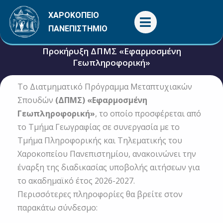
Μετάβαση
ΧΑΡΟΚΟΠΕΙΟ
στο
ΠΑΝΕΠΙΣΤΗΜΙΟ
περιεχόμενο
Προκήρυξη ΔΠΜΣ «Εφαρμοσμένη
Γεωπληροφορική»
To Διατμηματικό Πρόγραμμα Μεταπτυχιακών
25 Μαΐου, 2026
Φοίτηση
Σπουδών
(ΔΠΜΣ) «Εφαρμοσμένη
Γεωπληροφορική»
, το οποίο προσφέρεται από
το Τμήμα Γεωγραφίας σε συνεργασία με το
Τμήμα Πληροφορικής και Τηλεματικής του
Χαροκοπείου Πανεπιστημίου, ανακοινώνει την
έναρξη της διαδικασίας υποβολής αιτήσεων για
το ακαδημαϊκό έτος 2026-2027.
Περισσότερες πληροφορίες θα βρείτε στον
παρακάτω σύνδεσμο: