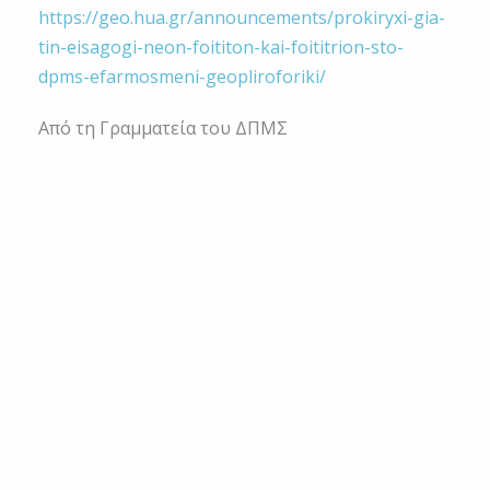
https://geo.hua.gr/announcements/prokiryxi-gia-
tin-eisagogi-neon-foititon-kai-foititrion-sto-
dpms-efarmosmeni-geopliroforiki/
Από τη Γραμματεία του ΔΠΜΣ