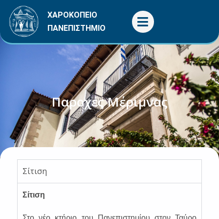
Μετάβαση
ΧΑΡΟΚΟΠΕΙΟ
στο
ΠΑΝΕΠΙΣΤΗΜΙΟ
περιεχόμενο
Παροχές Μέριμνας
Σίτιση
Σίτιση
Στο νέο κτήριο του Πανεπιστημίου στον Ταύρο