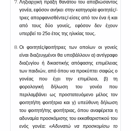
Ληξιαρχική πράξη θανάτου του αποβιώσαντος
γονέα, εφόσον ανήκει στην κατηγορία φοιτητές/-
τριες απορφανισθέντες/-είσες από τον ένα ή και
από τους δύο γονείς, εφόσον δεν έχουν
υπερβεί το 25ο έτος της ηλικίας τους.
Οι φοιτητές/φοιτήτριες των οποίων οι γονείς
είναι διαζευγμένοι θα υποβάλλουν α) αντίγραφο
διαζυγίου ή δικαστικής απόφασης επιμέλειας
των παιδιών, από όπου να προκύπτει σαφώς ο
γονέας που έχει την επιμέλεια, β) τη
φορολογική δήλωση του γονέα που
περιλαμβάνει ως προστατευόμενο μέλος τον
φοιτητή/τη φοιτήτρια και γ) υπεύθυνη δήλωση
του φοιτητή/της φοιτήτριας, όπου αναφέρεται η
αδυναμία προσκόμισης του εκκαθαριστικού του
ενός γονέα:
«Αδυνατώ να προσκομίσω το