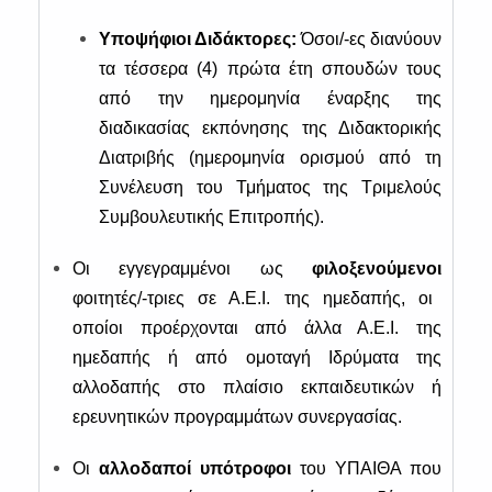
Υποψήφιοι Διδάκτορες:
Όσοι/-ες διανύουν
τα τέσσερα (4) πρώτα έτη σπουδών τους
από την ημερομηνία έναρξης της
διαδικασίας εκπόνησης της Διδακτορικής
Διατριβής (ημερομηνία ορισμού από τη
Συνέλευση του Τμήματος της Τριμελούς
Συμβουλευτικής Επιτροπής).
Οι εγγεγραμμένοι ως
φιλοξενούμενοι
φοιτητές/-τριες σε Α.Ε.Ι. της ημεδαπής, οι
οποίοι προέρχονται από άλλα Α.Ε.Ι. της
ημεδαπής ή από ομοταγή Ιδρύματα της
αλλοδαπής στο πλαίσιο εκπαιδευτικών ή
ερευνητικών προγραμμάτων συνεργασίας.
Οι
αλλοδαποί υπότροφοι
του ΥΠΑΙΘΑ που