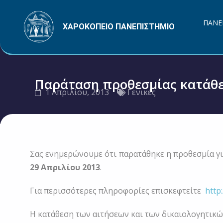
Μετάβαση
στο
ΠΑΝΕ
ΧΑΡΟΚΟΠΕΙΟ ΠΑΝΕΠΙΣΤΗΜΙΟ
περιεχόμενο
Παράταση προθεσμίας κατάθεσ
1 Απριλίου, 2013
Γενικές
Σας ενημερώνουμε ότι παρατάθηκε η προθεσμία για
29 Απριλίου 2013
.
Για περισσότερες πληροφορίες επισκεφτείτε
http
Η κατάθεση των αιτήσεων και των δικαιολογητικών 