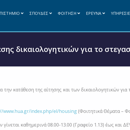
ΠΙΣΤΗΜΙΟ
ΣΠΟΥΔΕΣ
ΦΟΙΤΗΣΗ
ΕΡΕΥΝΑ
ΥΠΗΡΕΣΙ
ης δικαιολογητικών για το στεγασ
 την κατάθεση της αίτησης και των δικαιολογητικών για 
://www.hua.gr/index.php/el/housing
(Φοιτητικά Θέματα – Φο
γίνεται καθημερινά 08.00-13.00 (Γραφείο 1.13) έως και ΔΕ