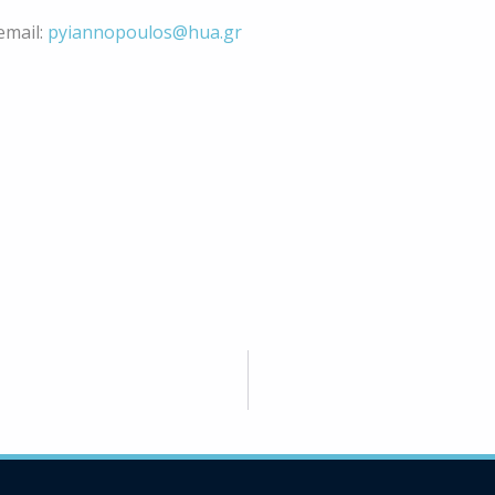
email:
pyiannopoulos@hua.gr