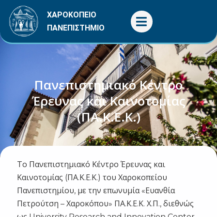
Μετάβαση
ΧΑΡΟΚΟΠΕΙΟ
στο
ΠΑΝΕΠΙΣΤΗΜΙΟ
περιεχόμενο
Πανεπιστημιακό Κέντρο
Έρευνας και Καινοτομίας
(ΠΑ.Κ.Ε.Κ.)
Το Πανεπιστημιακό Κέντρο Έρευνας και
Καινοτομίας (ΠΑ.Κ.Ε.Κ.) του Χαροκοπείου
Πανεπιστημίου, με την επωνυμία «Ευανθία
Πετρούτση – Χαροκόπου» ΠΑ.Κ.Ε.Κ. Χ.Π., διεθνώς
ως University Research and Innovation Center