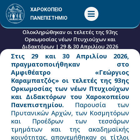
Μετάβαση
ΧΑΡΟΚΟΠΕΙΟ
στο
ΠΑΝΕΠΙΣΤΗΜΙΟ
περιεχόμενο
Ολοκληρώθηκαν οι τελετές της 93ης
Ορκωμοσίας νέων Πτυχιούχων και
Διδακτόρων | 29 & 30 Απριλίου 2026
Στις 29 και 30 Απριλίου 2026,
8 Μαΐου, 2026
Γενικές
,
Εκδηλώσεις
πραγματοποιήθηκαν στο
Αμφιθέατρο «Γεώργιος
Καραμπατζός» οι τελετές της 93ης
Ορκωμοσίας των νέων Πτυχιούχων
και Διδακτόρων του Χαροκοπείου
Πανεπιστημίου.
Παρουσία των
Πρυτανικών Αρχών, των Κοσμητόρων
και Προέδρων των τεσσάρων
τμημάτων και της ακαδημαϊκής
κοινότητας, απονεμήθηκαν οι τίτλοι