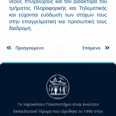
νέους πτυχιούχους και τον Διδάκτορα του
τμήματος Πληροφορικής και Τηλεματικής
και εύχονται ευόδωση των στόχων τους
στην επαγγελματική και προσωπική τους
διαδρομή.
Prev
Ne
Προηγούμενο
Επόμενο
Το Χαροκόπειο Πανεπιστήμιο είναι Ανώτατο
Εκπαιδευτικό Ίδρυμα που ιδρύθηκε το 1990 στην