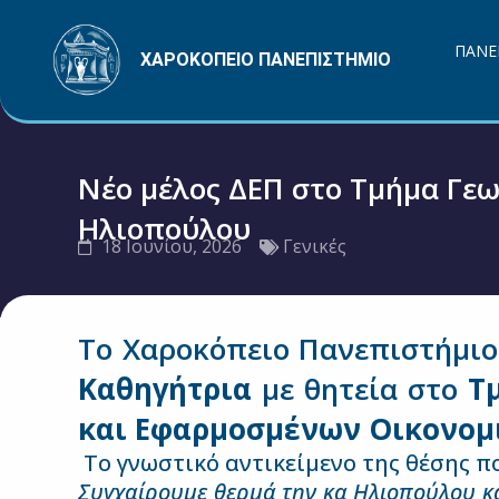
Μετάβαση
στο
ΠΑΝΕ
ΧΑΡΟΚΟΠΕΙΟ ΠΑΝΕΠΙΣΤΗΜΙΟ
περιεχόμενο
Νέο μέλος ΔΕΠ στο Τμήμα Γε
Ηλιοπούλου
18 Ιουνίου, 2026
Γενικές
Το Χαροκόπειο Πανεπιστήμιο
Καθηγήτρια
με θητεία στο
Τ
και Εφαρμοσμένων Οικονομ
Το γνωστικό αντικείμενο της θέσης π
Συγχαίρουμε θερμά την κα Ηλιοπούλου κα