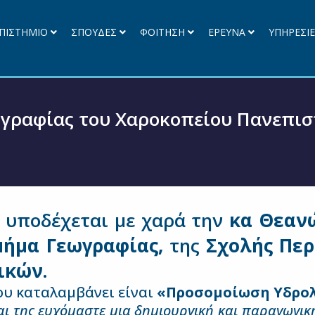
ΠΙΣΤΗΜΙΟ
ΣΠΟΥΔΕΣ
ΦΟΙΤΗΣΗ
ΕΡΕΥΝΑ
ΥΠΗΡΕΣΙ
ωγραφίας του Χαροκοπείου Πανεπισ
 υποδέχεται με χαρά την
κα Θεαν
μήμα Γεωγραφίας,
της
Σχολής Περ
ικών.
ου καταλαμβάνει είναι
«Προσομοίωση Υδρολ
ι της ευχόμαστε μια δημιουργική και παραγωγικ