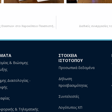
Συμβολική δράση δενδροφύτευσης από φοιτητές και φοιτήτριες Erasmus+ στο Χαροκόπειο Πανεπιστήμιο
Διεθνείς συνεργασίες τ
ΜΑΤΑ
ΣΤΟΙΧΕΙΑ
ΙΣΤΟΤΟΠΟΥ
ομίας & Βιώσιμης
Προσωπικά δεδομένα
υξης
Δήλωση
ήμης Διαιτολογίας -
προσβασιμότητας
οφής
Συντελεστές
αφίας
Λογότυπος ΧΠ
φορικής & Τηλεματικής