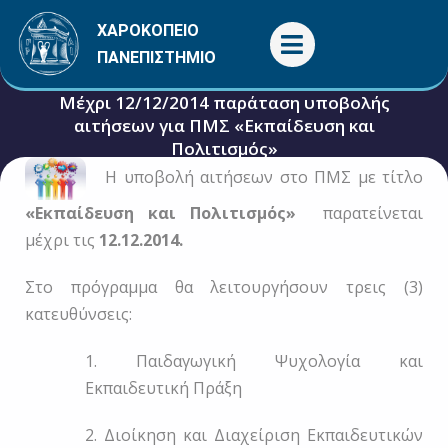
Μετάβαση
ΧΑΡΟΚΟΠΕΙΟ
στο
ΠΑΝΕΠΙΣΤΗΜΙΟ
περιεχόμενο
Μέχρι 12/12/2014 παράταση υποβολής
αιτήσεων για ΠΜΣ «Εκπαίδευση και
Πολιτισμός»
Η υποβολή αιτήσεων στο ΠΜΣ με τίτλο
1 Δεκεμβρίου, 2014
Γενικές
«Εκπαίδευση και Πολιτισμός»
παρατείνεται
μέχρι τις
12.12.2014.
Στο πρόγραμμα θα λειτουργήσουν τρεις (3)
κατευθύνσεις:
1. Παιδαγωγική Ψυχολογία και
Εκπαιδευτική Πράξη
2. Διοίκηση και Διαχείριση Εκπαιδευτικών