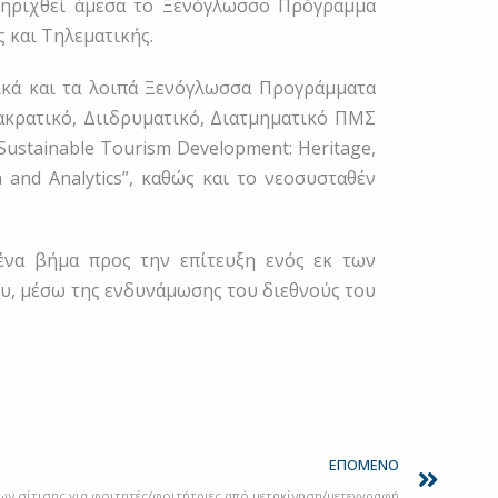
στηριχθεί άμεσα το Ξενόγλωσσο Πρόγραμμα
και Τηλεματικής.
ικά και τα λοιπά Ξενόγλωσσα Προγράμματα
ακρατικό, Διιδρυματικό, Διατμηματικό ΠΜΣ
ustainable Tourism Development: Heritage,
 and Analytics”, καθώς και το νεοσυσταθέν
ένα βήμα προς την επίτευξη ενός εκ των
ου, μέσω της ενδυνάμωσης του διεθνούς του
Next
ΕΠΌΜΕΝΟ
ων σίτισης για φοιτητές/φοιτήτριες από μετακίνηση/μετεγγραφή