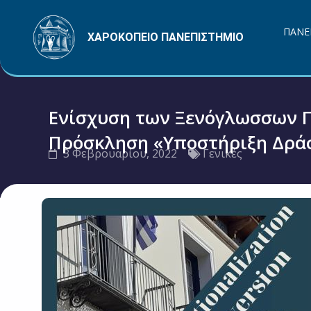
Μετάβαση
στο
ΠΑΝΕ
ΧΑΡΟΚΟΠΕΙΟ ΠΑΝΕΠΙΣΤΗΜΙΟ
περιεχόμενο
Ενίσχυση των Ξενόγλωσσων 
Πρόσκληση «Υποστήριξη Δράσ
3 Φεβρουαρίου, 2022
Γενικές