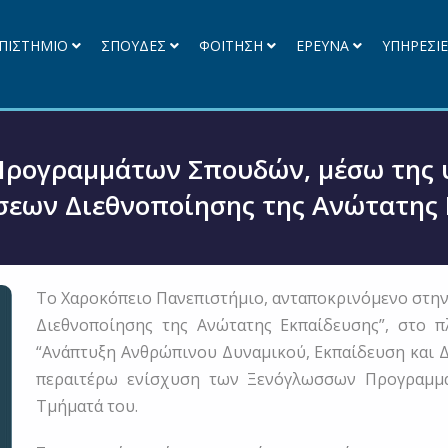
ΠΙΣΤΗΜΙΟ
ΣΠΟΥΔΕΣ
ΦΟΙΤΗΣΗ
ΕΡΕΥΝΑ
ΥΠΗΡΕΣΙ
Προγραμμάτων Σπουδών, μέσω της 
εων Διεθνοποίησης της Ανώτατης
Το Χαροκόπειο Πανεπιστήμιο, ανταποκρινόμενο στη
Διεθνοποίησης της Ανώτατης Εκπαίδευσης”, στο π
“Ανάπτυξη Ανθρώπινου Δυναμικού, Εκπαίδευση και Δ
περαιτέρω ενίσχυση των Ξενόγλωσσων Προγραμμ
Τμήματά του.