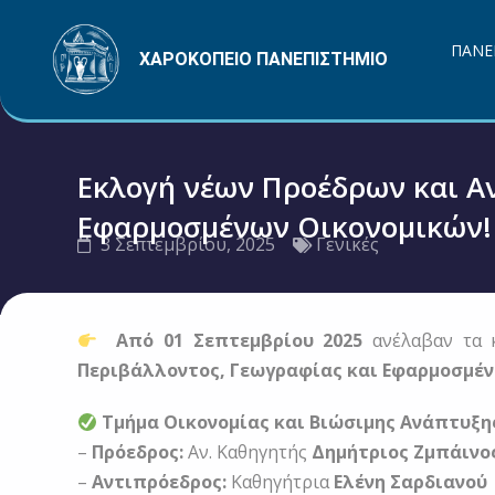
Μετάβαση
στο
ΠΑΝΕ
ΧΑΡΟΚΟΠΕΙΟ ΠΑΝΕΠΙΣΤΗΜΙΟ
περιεχόμενο
Εκλογή νέων Προέδρων και Α
Εφαρμοσμένων Οικονομικών!
3 Σεπτεμβρίου, 2025
Γενικές
Από 01 Σεπτεμβρίου 2025
ανέλαβαν τα 
Περιβάλλοντος, Γεωγραφίας και Εφαρμοσμέν
Τμήμα Οικονομίας και Βιώσιμης Ανάπτυξη
–
Πρόεδρος:
Αν. Καθηγητής
Δημήτριος Ζμπάινο
–
Αντιπρόεδρος:
Καθηγήτρια
Ελένη Σαρδιανού