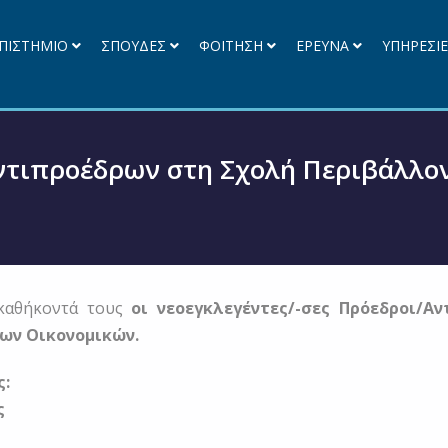
ΠΙΣΤΗΜΙΟ
ΣΠΟΥΔΕΣ
ΦΟΙΤΗΣΗ
ΕΡΕΥΝΑ
ΥΠΗΡΕΣΙ
ντιπροέδρων στη Σχολή Περιβάλλον
καθήκοντά τους
οι νεοεγκλεγέντες/-σες Πρόεδροι/Αν
ων Οικονομικών.
ς:
ς