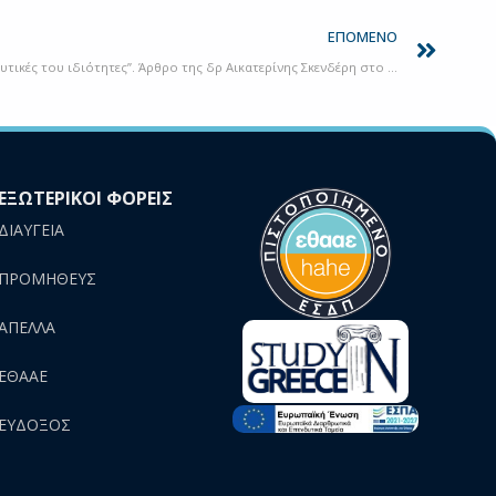
ΕΠΌΜΕΝΟ
“Ελαιόλαδο… έξτρα πολύτιμο: Οι θεραπευτικές του ιδιότητες”. Άρθρο της δρ Αικατερίνης Σκενδέρη στο περιοδικό “VITA”
ΕΞΩΤΕΡΙΚΟΙ ΦΟΡΕΙΣ
ΔΙΑΥΓΕΙΑ
ΠΡΟΜΗΘΕΥΣ
AΠΕΛΛΑ
ΕΘΑΑΕ
ΕΥΔΟΞΟΣ