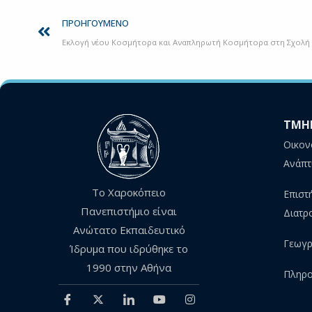
ΠΡΟΗΓΟΎΜΕΝΟ
Εκλογή νέου Κοσμήτορα και Αναπληρωτή Κοσμήτορα στη Σχολή 
ΤΜΗ
Οικον
Ανάπτ
Το Χαροκόπειο
Επιστ
Πανεπιστήμιο είναι
Διατρ
Ανώτατο Εκπαιδευτικό
Γεωγρ
Ίδρυμα που ιδρύθηκε το
1990 στην Αθήνα
Πληρο