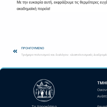
Με την ευκαιρία αυτή, εκφράζουμε τις θερμότερες ευχέ
ακαδημαϊκή πορεία!
Prev
ΠΡΟΗΓΟΎΜΕΝΟ
Τριήμερο πολιτισμού και διαλόγου: «Διαπολιτισμικές Διαδρομέ
ΤΜΗ
Οικον
Ανάπτ
Το Χαροκόπειο
Επιστ