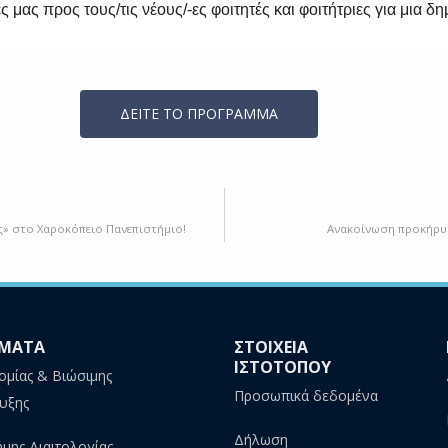
ς μας προς τους/τις νέους/-ες φοιτητές και φοιτήτριες για μια δ
ΔΕΙΤΕ ΤΟ ΠΡΟΓΡΑΜΜΑ
ς» στο Χαροκόπειο Πανεπιστήμιο!
Ανακοίνωση προκήρυξη
ΜΑΤΑ
ΣΤΟΙΧΕΙΑ
ΙΣΤΟΤΟΠΟΥ
ομίας & Βιώσιμης
Προσωπικά δεδομένα
υξης
Δήλωση
ήμης Διαιτολογίας -