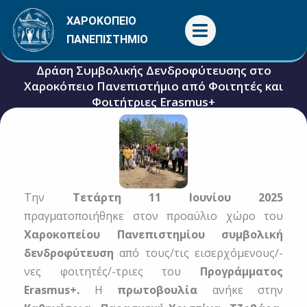
Μετάβαση
ΧΑΡΟΚΟΠΕΙΟ
στο
ΠΑΝΕΠΙΣΤΗΜΙΟ
περιεχόμενο
Δράση Συμβολικής Δενδροφύτευσης στο
Χαροκόπειο Πανεπιστήμιο από Φοιτητές και
Φοιτήτριες Erasmus+
19 Ιουνίου, 2025
Γενικές
,
Εκδηλώσεις
Την
Τετάρτη 11 Ιουνίου 2025
πραγματοποιήθηκε στον προαύλιο χώρο του
Χαροκοπείου Πανεπιστημίου συμβολική
δενδροφύτευση
από τους/τις εισερχόμενους/-
νες φοιτητές/-τριες του
Προγράμματος
Erasmus+.
Η
πρωτοβουλία
ανήκε στην