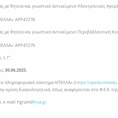
ας με θητεία και γνωστικό αντικείμενο Ηλεκτρονικές Αγορ
ΕΛΛΑ»: APP47278.
ας με θητεία και γνωστικό αντικείμενο Περιβαλλοντική Κο
ΕΛΛΑ»: APP47279.
τ. Γ’.
τις
30.06.2025.
στο πληροφοριακό σύστημα ΑΠΕΛΛΑ» (
https://apella.minedu
την κρίση δικαιολογητικά, όπως αναφέρονται στο Φ.Ε.Κ. τη
, e-mail: hgram
@hua.gr
.