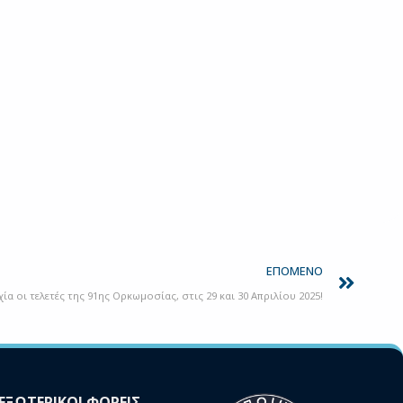
Next
ΕΠΌΜΕΝΟ
α οι τελετές της 91ης Ορκωμοσίας, στις 29 και 30 Απριλίου 2025!
ΕΞΩΤΕΡΙΚΟΙ ΦΟΡΕΙΣ