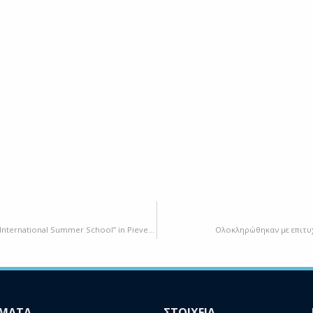
οριστικά ΑΠΟΤΕΛΕΣΜΑΤΑ στη δράση Erasmus+ BIP “5ο DS-FOOD International Summer School” in Pieve Tesino July 2025
Ολοκληρώθηκαν με επιτυχί
ΜΑΤΑ
ΣΤΟΙΧΕΙΑ