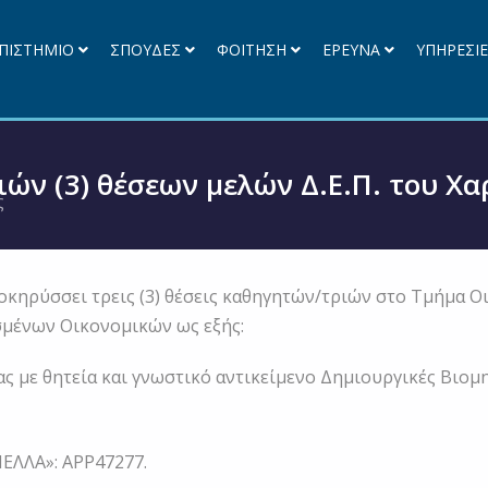
ΠΙΣΤΗΜΙΟ
ΣΠΟΥΔΕΣ
ΦΟΙΤΗΣΗ
ΕΡΕΥΝΑ
ΥΠΗΡΕΣΙ
ών (3) θέσεων μελών Δ.Ε.Π. του Χ
ς
κηρύσσει τρεις (3) θέσεις καθηγητών/τριών στο Τμήμα Οι
σμένων Οικονομικών ως εξής:
ας με θητεία και γνωστικό αντικείμενο Δημιουργικές Βιομ
ΕΛΛΑ»: APP47277.