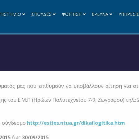
ΠΙΣΤΗΜΙΟ
ΣΠΟΥΔΕΣ
ΦΟΙΤΗΣΗ
ΕΡΕΥΝΑ
ΥΠΗΡΕΣΙ
ατός μας που επιθυμούν να υποβάλλουν αίτηση για στέ
ς του Ε.Μ.Π (Ηρώων Πολυτεχνείου 7-9, Ζωγράφου) τηλ.: 2
ο σύνδεσμο
http://esties.ntua.gr/dikailogitika.htm
/2015
έως
30/09/2015
.