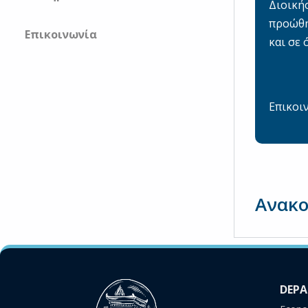
Διοική
προώθη
Επικοινωνία
και σε 
Επικοι
Ανακο
DEP