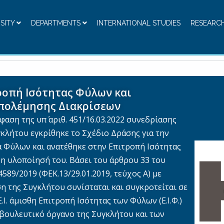
RSITY
DEPARTMENTS
INTERNATIONAL STUDIES
RESEARC
ροπή Ισότητας Φύλων και
πολέμησης Διακρίσεων
αση της υπ΄ αριθ. 451/16.03.2022 συνεδρίασης
γκλήτου εγκρίθηκε το Σχέδιο Δράσης για την
α Φύλων και ανατέθηκε στην Επιτροπή Ισότητας
η υλοποίησή του. Βάσει του άρθρου 33 του
589/2019 (ΦΕΚ.13/29.01.2019, τεύχος Α) με
η της Συγκλήτου συνίσταται και συγκροτείται σε
Ε.Ι. άμισθη Επιτροπή Ισότητας των Φύλων (Ε.Ι.Φ.)
βουλευτικό όργανο της Συγκλήτου και των