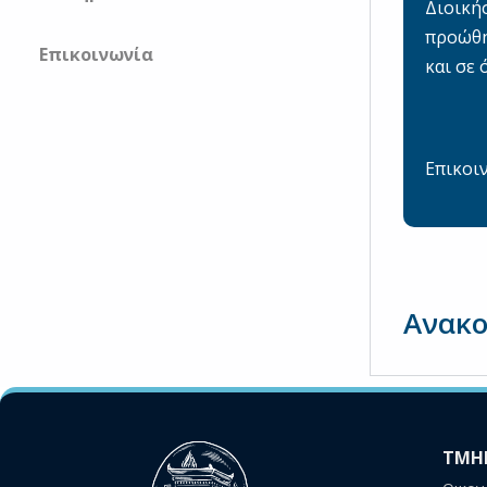
Διοική
προώθη
Επικοινωνία
και σε 
Επικοι
Ανακο
ΤΜΗ