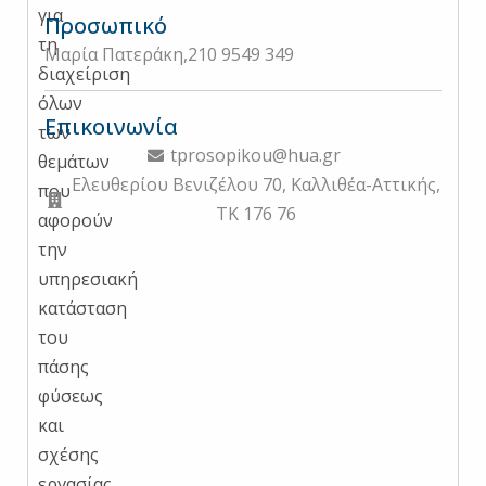
για
Προσωπικό
τη
Μαρία Πατεράκη,
210 9549 349
διαχείριση
όλων
Επικοινωνία
των
tprosopikou@hua.gr
θεμάτων
Ελευθερίου Βενιζέλου 70, Καλλιθέα-Αττικής,
που
ΤΚ 176 76
αφορούν
την
υπηρεσιακή
κατάσταση
του
πάσης
φύσεως
και
σχέσης
εργασίας