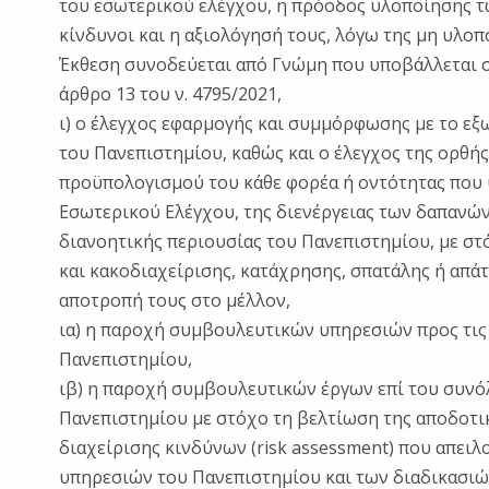
του εσωτερικού ελέγχου, η πρόοδος υλοποίησης τ
κίνδυνοι και η αξιολόγησή τους, λόγω της μη υλο
Έκθεση συνοδεύεται από Γνώμη που υποβάλλεται σ
άρθρο 13 του ν. 4795/2021,
ι) ο έλεγχος εφαρμογής και συμμόρφωσης με το εξ
του Πανεπιστημίου, καθώς και ο έλεγχος της ορθή
προϋπολογισμού του κάθε φορέα ή οντότητας που 
Εσωτερικού Ελέγχου, της διενέργειας των δαπανών 
διανοητικής περιουσίας του Πανεπιστημίου, με σ
και κακοδιαχείρισης, κατάχρησης, σπατάλης ή απάτ
αποτροπή τους στο μέλλον,
ια) η παροχή συμβουλευτικών υπηρεσιών προς τις 
Πανεπιστημίου,
ιβ) η παροχή συμβουλευτικών έργων επί του συν
Πανεπιστημίου με στόχο τη βελτίωση της αποδοτικ
διαχείρισης κινδύνων (risk assessment) που απει
υπηρεσιών του Πανεπιστημίου και των διαδικασιών 