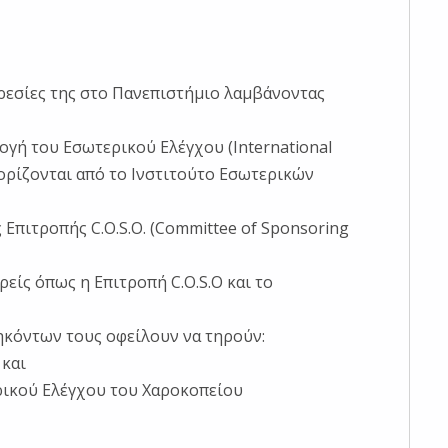
εσίες της στο Πανεπιστήμιο λαμβάνοντας
ογή του Εσωτερικού Ελέγχου (International
θορίζονται από το Ινστιτούτο Εσωτερικών
Επιτροπής C.O.S.O. (Committee of Sponsoring
είς όπως η Επιτροπή C.O.S.O και το
ηκόντων τους οφείλουν να τηρούν:
 και
ρικού Ελέγχου του Χαροκοπείου