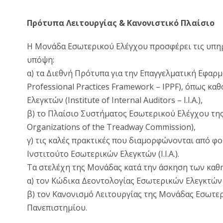
Πρότυπα Λειτουργίας & Κανονιστικό Πλαίσιο
Η Μονάδα Εσωτερικού Ελέγχου προσφέρει τις υπηρ
υπόψη:
α) τα Διεθνή Πρότυπα για την Επαγγελματική Εφαρμ
Professional Practices Framework – IPPF), όπως κα
Ελεγκτών (Institute of Internal Auditors – I.I.A.),
β) το Πλαίσιο Συστήματος Εσωτερικού Ελέγχου της 
Organizations of the Treadway Commission),
γ) τις καλές πρακτικές που διαμορφώνονται από φορ
Ινστιτούτο Εσωτερικών Ελεγκτών (I.I.A.).
Τα στελέχη της Μονάδας κατά την άσκηση των καθ
α) τον Κώδικα Δεοντολογίας Εσωτερικών Ελεγκτών
β) τον Κανονισμό Λειτουργίας της Μονάδας Εσωτε
Πανεπιστημίου.