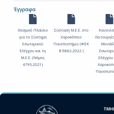
Έγγραφα
Θεσμικό Πλαίσιο
Σύσταση Μ.Ε.Ε. στο
Κανονισ
για το Σύστημα
Χαροκόπειο
Λειτουργί
Εσωτερικού
Πανεπιστήμιο (ΦΕΚ
Μονάδ
Ελέγχου και τη
Β΄ 6862.2022 )
Εσωτερι
Μ.Ε.Ε. (Νόμος
Ελέγχου
4795.2021)
Χαροκοπ
Πανεπιστ
ΤΜΗ