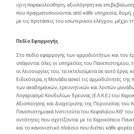
ιγ) η παρακολούθηση, αξιολόγηση και επιβεβαίωσ
που πραγματοποιούνται από κάθε υπηρεσία, δομή
με τις προτάσεις του εσωτερικού ελέγχου, μέχρι τ
Πεδίο Εφαρμογής
Στο πεδίο εφαρμογής των αρμοδιοτήτων και του έ
υπάγονται όλες οι υπηρεσίες του Πανεπιστημίου, τ
οι λειτουργίες του, τα εκτελούμενα σε αυτό έργα,
Ειδικότερα, η Μονάδα ασκεί τις αρμοδιότητές της
των ακαδημαϊκών, ερευνητικών και λοιπών μονάδω
Λογαριασμό Κονδυλίων Έρευνας (Ε.Λ.Κ.Ε.) του Χαρο
Αξιοποίησης και Διαχείρισης της Περιουσίας του 
Πανεπιστημιακά Ινστιτούτα του Κεφαλαίου ΚΘ’ του ν.
οντότητες που σχετίζονται με το Χαροκόπειο Πανε
και το κανονιστικό πλαίσιο που διέπει κάθε φορέα 