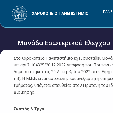
Μετάβαση
στο
ΠΑΝΕ
ΧΑΡΟΚΟΠΕΙΟ ΠΑΝΕΠΙΣΤΗΜΙΟ
περιεχόμενο
Μονάδα Εσωτερικού Ελέγχου
Στο Χαροκόπειο Πανεπιστήμιο έχει συσταθεί Μονάδ
υπ’ αριθ. 104325/20.12.2022 Απόφαση του Πρυτανι
δημοσιεύτηκε στις 29 Δεκεμβρίου 2022 στην Εφημε
τ.Β΄). Η Μ.Ε.Ε. είναι αυτοτελής και ανεξάρτητη υπη
τμήματος, υπάγεται απευθείας στον Πρύτανη του Ι
Διοίκησης.
Σκοπός & Έργο