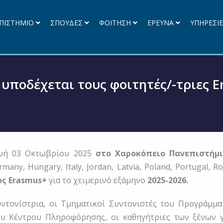
ΠΙΣΤΗΜΙΟ
ΣΠΟΥΔΕΣ
ΦΟΙΤΗΣΗ
ΕΡΕΥΝΑ
ΥΠΗΡΕΣΙ
υποδέχεται τους φοιτητές/-τριες Er
υή 03 Οκτωβρίου 2025
στο Χαροκόπειο Πανεπιστήμιο
rmany, Hungary, Italy, Jordan, Latvia, Poland, Portugal, 
ς Erasmus+
για το χειμερινό εξάμηνο
2025-2026.
Συντονίστρια, οι Τμηματικοί Συντονιστές του Προγράμμ
του Κέντρου Πληροφόρησης, οι καθηγήτριες των ξένω