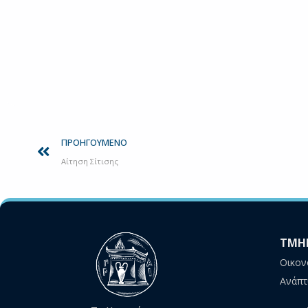
Prev
ΠΡΟΗΓΟΎΜΕΝΟ
Αίτηση Σίτισης
ΤΜΗ
Οικον
Ανάπτ