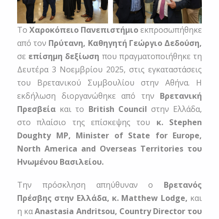
Το
Χαροκόπειο Πανεπιστήμιο
εκπροσωπήθηκε
από τον
Πρύτανη, Καθηγητή Γεώργιο Δεδούση,
σε
επίσημη δεξίωση
που πραγματοποιήθηκε τη
Δευτέρα 3 Νοεμβρίου 2025, στις εγκαταστάσεις
του Βρετανικού Συμβουλίου στην Αθήνα. Η
εκδήλωση διοργανώθηκε από την
Βρετανική
Πρεσβεία
και το
British
Council
στην Ελλάδα,
στο πλαίσιο της επίσκεψης του
κ.
Stephen
Doughty
MP
,
Minister
of
State
for
Europe
,
North
America
and
Overseas
Territories
του
Ηνωμένου Βασιλείου.
Την πρόσκληση απηύθυναν ο
Βρετανός
Πρέσβης στην Ελλάδα, κ.
Matthew
Lodge
,
και
η κα
Anastasia
Andritsou
,
Country
Director
του